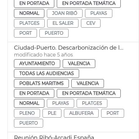
EN PORTADA
EN PORTADA TEMÁTICA
NORMAL
JOAN RIBÓ
PLAYAS
PLATGES
EL SALER
CEV
PORT
PUERTO
Ciudad-Puerto. Descarbonización de la ciudad
modificado hace 5 años
AYUNTAMIENTO
VALENCIA
TODAS LAS AUDIENCIAS
POBLATS MARITIMS
VALENCIA
EN PORTADA
EN PORTADA TEMÁTICA
NORMAL
PLAYAS
PLATGES
PLENO
PLE
ALBUFERA
PORT
PUERTO
Reunión Ribó-Arcadi España