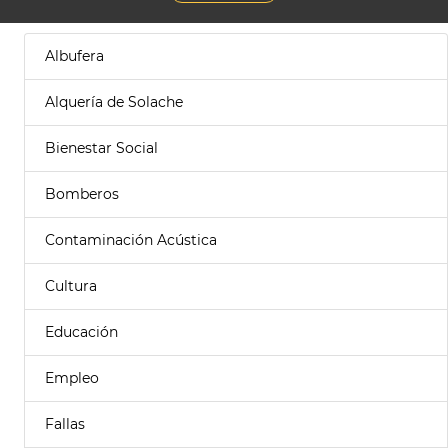
Albufera
Alquería de Solache
Bienestar Social
Bomberos
Contaminación Acústica
Cultura
Educación
Empleo
Fallas