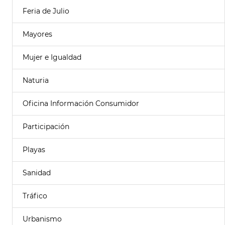
Feria de Julio
Mayores
Mujer e Igualdad
Naturia
Oficina Información Consumidor
Participación
Playas
Sanidad
Tráfico
Urbanismo