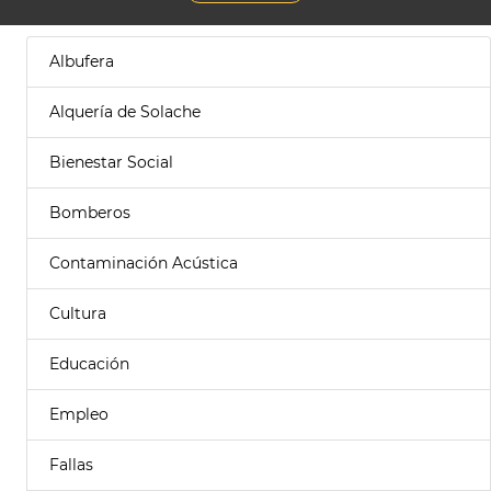
Albufera
Alquería de Solache
Bienestar Social
Bomberos
Contaminación Acústica
Cultura
Educación
Empleo
Fallas