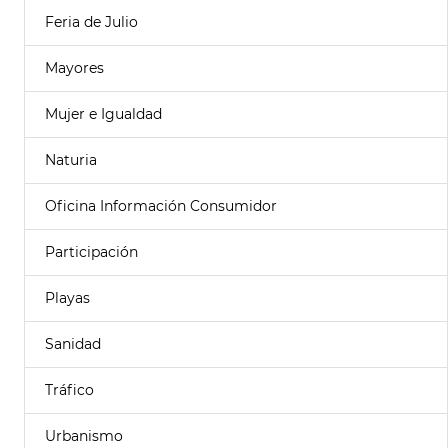
Feria de Julio
Mayores
Mujer e Igualdad
Naturia
Oficina Información Consumidor
Participación
Playas
Sanidad
Tráfico
Urbanismo