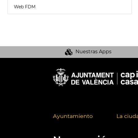
Web FDM
Nuestras Apps
Ayuntamiento
La ciud