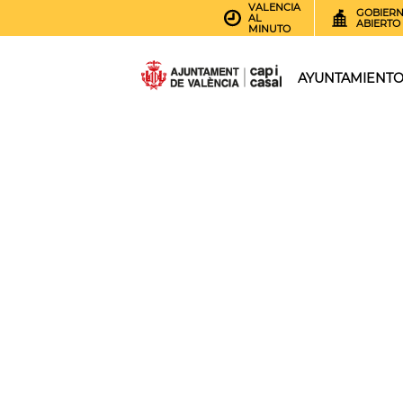
VALENCIA
GOBIER
AL
ABIERTO
MINUTO
AYUNTAMIENT