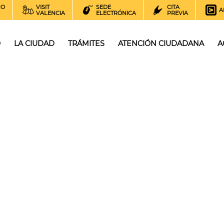
NO
VISIT
SEDE
CITA
A
VALENCIA
ELECTRÓNICA
PREVIA
O
LA CIUDAD
TRÁMITES
ATENCIÓN CIUDADANA
A