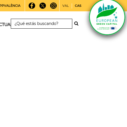
PPVALÈNCIA
VAL
CAS
CTUALIDAD