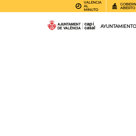
VALENCIA
GOBIER
AL
ABIERTO
MINUTO
AYUNTAMIENT