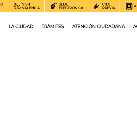
NO
VISIT
SEDE
CITA
A
VALENCIA
ELECTRÓNICA
PREVIA
O
LA CIUDAD
TRÁMITES
ATENCIÓN CIUDADANA
A