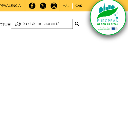
PPVALÈNCIA
VAL
CAS
CTUALIDAD