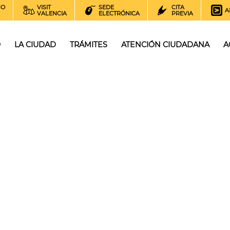
NO
VISIT
SEDE
CITA
A
VALENCIA
ELECTRÓNICA
PREVIA
O
LA CIUDAD
TRÁMITES
ATENCIÓN CIUDADANA
A