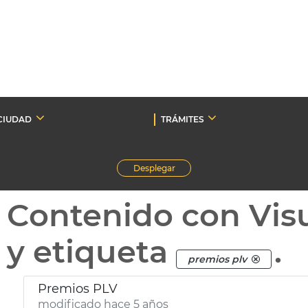
CIUDAD
TRÁMITES
Desplegar
Contenido con Vis
y etiqueta
.
premios plv
Premios PLV
modificado hace 5 años