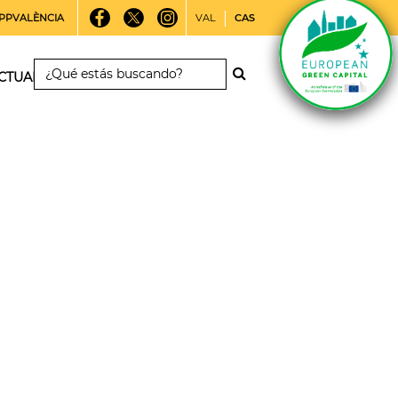
PPVALÈNCIA
VAL
CAS
CTUALIDAD