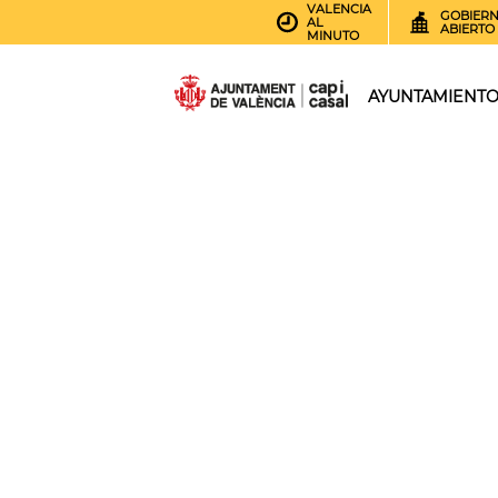
VALENCIA
GOBIER
AL
ABIERTO
MINUTO
AYUNTAMIENT