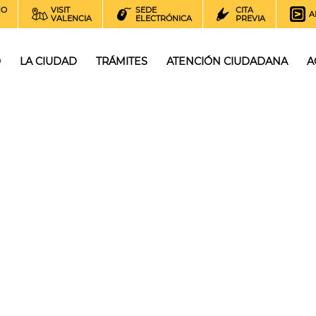
NO
VISIT
SEDE
CITA
A
VALENCIA
ELECTRÓNICA
PREVIA
O
LA CIUDAD
TRÁMITES
ATENCIÓN CIUDADANA
A