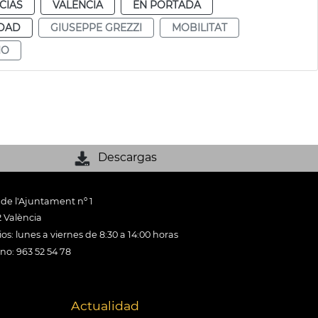
CIAS
VALENCIA
EN PORTADA
IDAD
GIUSEPPE GREZZI
MOBILITAT
IO
Descargas
 de l'Ajuntament nº 1
 València
os: lunes a viernes de 8:30 a 14:00 horas
ono: 963 52 54 78
Actualidad