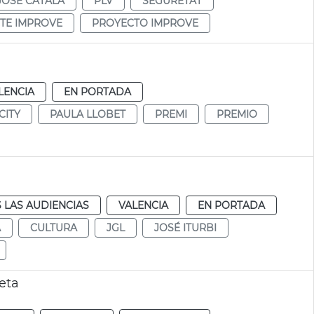
JOSÉ CATALÁ
PLV
SEGURETAT
TE IMPROVE
PROYECTO IMPROVE
LENCIA
EN PORTADA
CITY
PAULA LLOBET
PREMI
PREMIO
 LAS AUDIENCIAS
VALENCIA
EN PORTADA
A
CULTURA
JGL
JOSÉ ITURBI
eta