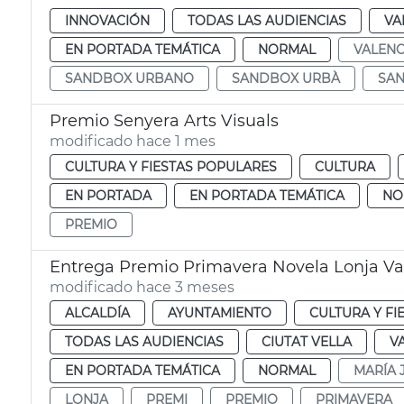
INNOVACIÓN
TODAS LAS AUDIENCIAS
VA
EN PORTADA TEMÁTICA
NORMAL
VALENC
SANDBOX URBANO
SANDBOX URBÀ
SA
Premio Senyera Arts Visuals
modificado hace 1 mes
CULTURA Y FIESTAS POPULARES
CULTURA
EN PORTADA
EN PORTADA TEMÁTICA
NO
PREMIO
Entrega Premio Primavera Novela Lonja Va
modificado hace 3 meses
ALCALDÍA
AYUNTAMIENTO
CULTURA Y FI
TODAS LAS AUDIENCIAS
CIUTAT VELLA
V
EN PORTADA TEMÁTICA
NORMAL
MARÍA 
LONJA
PREMI
PREMIO
PRIMAVERA