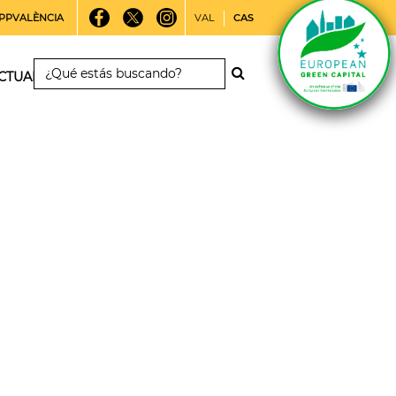
PPVALÈNCIA
VAL
CAS
CTUALIDAD