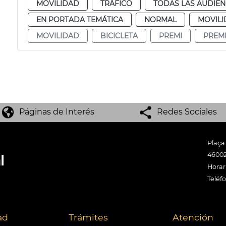
MOVILIDAD
TRÁFICO
TODAS LAS AUDIEN
EN PORTADA TEMÁTICA
NORMAL
MOVIL
MOVILIDAD
BICICLETA
PREMI
PREM
Páginas de Interés
Redes Sociales
Plaça
46002
Horari
Teléf
ad
Trámites
Atención