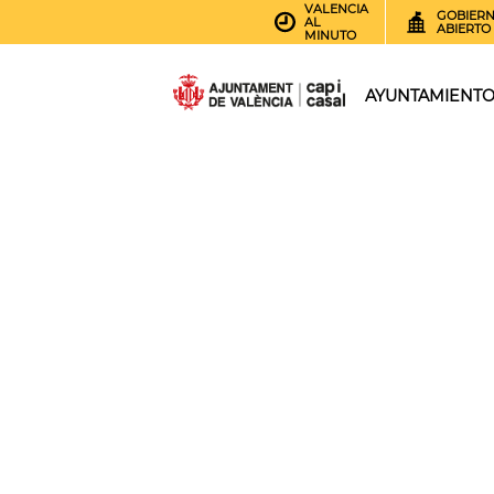
VALENCIA
GOBIER
AL
ABIERTO
MINUTO
AYUNTAMIENT