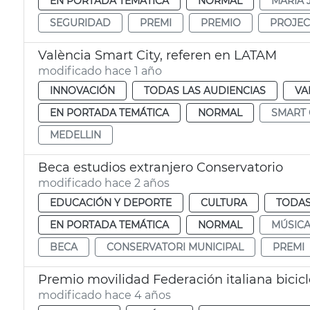
EN PORTADA TEMÁTICA
NORMAL
MARÍA 
SEGURIDAD
PREMI
PREMIO
PROJEC
València Smart City, referen en LATAM
modificado hace 1 año
INNOVACIÓN
TODAS LAS AUDIENCIAS
VA
EN PORTADA TEMÁTICA
NORMAL
SMART 
MEDELLIN
Beca estudios extranjero Conservatorio
modificado hace 2 años
EDUCACIÓN Y DEPORTE
CULTURA
TODAS
EN PORTADA TEMÁTICA
NORMAL
MÚSIC
BECA
CONSERVATORI MUNICIPAL
PREMI
Premio movilidad Federación italiana bicicl
modificado hace 4 años