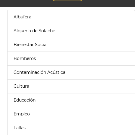
Albufera
Alquería de Solache
Bienestar Social
Bomberos
Contaminación Acústica
Cultura
Educación
Empleo
Fallas