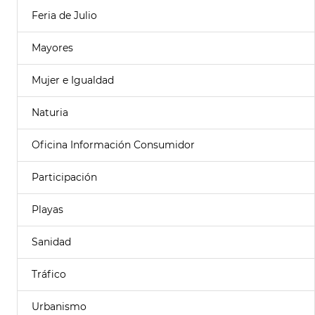
Feria de Julio
Mayores
Mujer e Igualdad
Naturia
Oficina Información Consumidor
Participación
Playas
Sanidad
Tráfico
Urbanismo