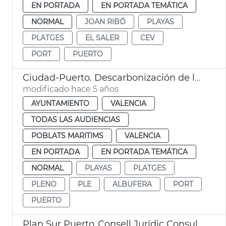
EN PORTADA
EN PORTADA TEMÁTICA
NORMAL
JOAN RIBÓ
PLAYAS
PLATGES
EL SALER
CEV
PORT
PUERTO
Ciudad-Puerto. Descarbonización de la ciudad
modificado hace 5 años
AYUNTAMIENTO
VALENCIA
TODAS LAS AUDIENCIAS
POBLATS MARITIMS
VALENCIA
EN PORTADA
EN PORTADA TEMÁTICA
NORMAL
PLAYAS
PLATGES
PLENO
PLE
ALBUFERA
PORT
PUERTO
Plan Sur Puerto_Consell Jurídic Consultiu