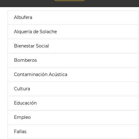
Albufera
Alquería de Solache
Bienestar Social
Bomberos
Contaminación Acústica
Cultura
Educación
Empleo
Fallas