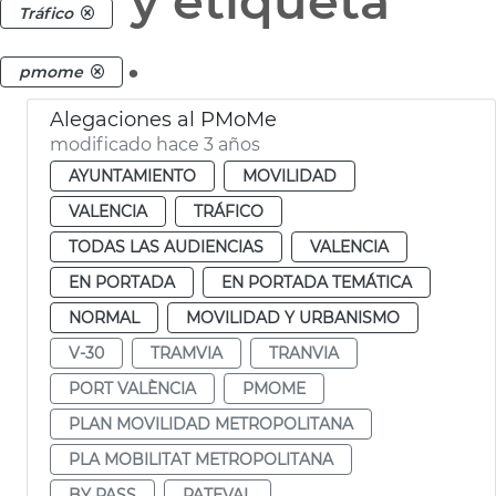
y etiqueta
Tráfico
.
pmome
Alegaciones al PMoMe
modificado hace 3 años
AYUNTAMIENTO
MOVILIDAD
VALENCIA
TRÁFICO
TODAS LAS AUDIENCIAS
VALENCIA
EN PORTADA
EN PORTADA TEMÁTICA
NORMAL
MOVILIDAD Y URBANISMO
V-30
TRAMVIA
TRANVIA
PORT VALÈNCIA
PMOME
PLAN MOVILIDAD METROPOLITANA
PLA MOBILITAT METROPOLITANA
BY PASS
PATEVAL