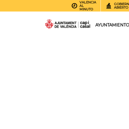
VALENCIA
GOBIER
AL
ABIERTO
MINUTO
AYUNTAMIENT