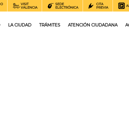
NO
VISIT
SEDE
CITA
A
VALENCIA
ELECTRÓNICA
PREVIA
O
LA CIUDAD
TRÁMITES
ATENCIÓN CIUDADANA
A