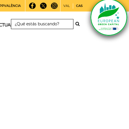
PPVALÈNCIA
VAL
CAS
CTUALIDAD