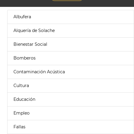
Albufera
Alquería de Solache
Bienestar Social
Bomberos
Contaminación Acústica
Cultura
Educación
Empleo
Fallas