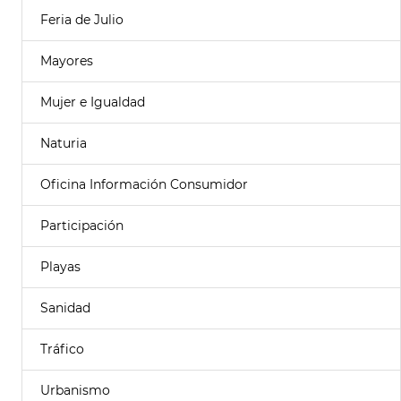
Feria de Julio
Mayores
Mujer e Igualdad
Naturia
Oficina Información Consumidor
Participación
Playas
Sanidad
Tráfico
Urbanismo