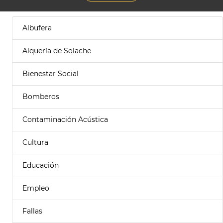
Albufera
Alquería de Solache
Bienestar Social
Bomberos
Contaminación Acústica
Cultura
Educación
Empleo
Fallas