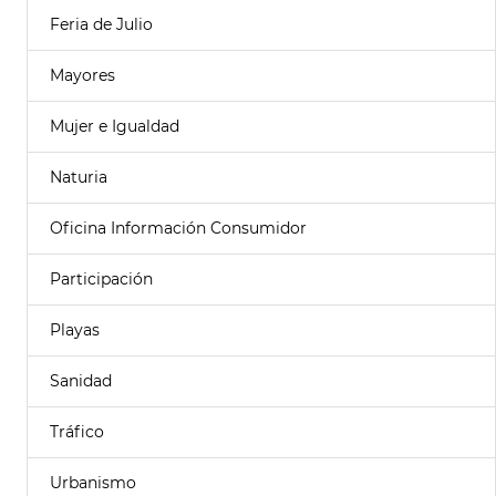
Feria de Julio
Mayores
Mujer e Igualdad
Naturia
Oficina Información Consumidor
Participación
Playas
Sanidad
Tráfico
Urbanismo