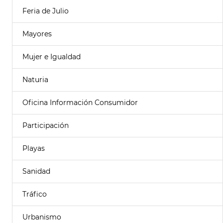
Feria de Julio
Mayores
Mujer e Igualdad
Naturia
Oficina Información Consumidor
Participación
Playas
Sanidad
Tráfico
Urbanismo