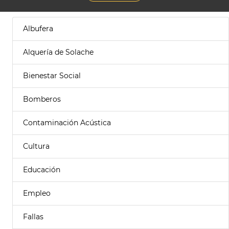
Albufera
Alquería de Solache
Bienestar Social
Bomberos
Contaminación Acústica
Cultura
Educación
Empleo
Fallas