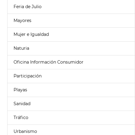
Feria de Julio
Mayores
Mujer e Igualdad
Naturia
Oficina Información Consumidor
Participación
Playas
Sanidad
Tráfico
Urbanismo