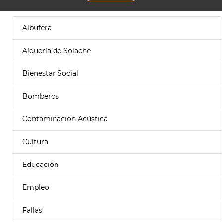
Albufera
Alquería de Solache
Bienestar Social
Bomberos
Contaminación Acústica
Cultura
Educación
Empleo
Fallas