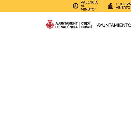
VALENCIA
GOBIER
AL
ABIERTO
MINUTO
AYUNTAMIENT