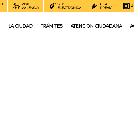
NO
VISIT
SEDE
CITA
A
VALENCIA
ELECTRÓNICA
PREVIA
O
LA CIUDAD
TRÁMITES
ATENCIÓN CIUDADANA
A