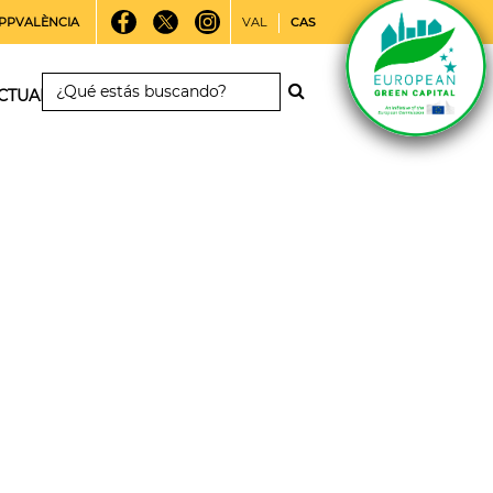
PPVALÈNCIA
VAL
CAS
CTUALIDAD