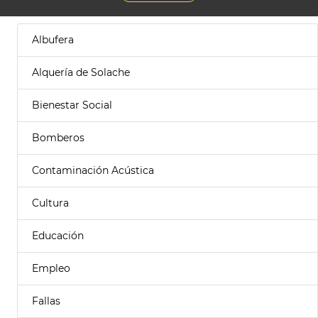
Albufera
Alquería de Solache
Bienestar Social
Bomberos
Contaminación Acústica
Cultura
Educación
Empleo
Fallas