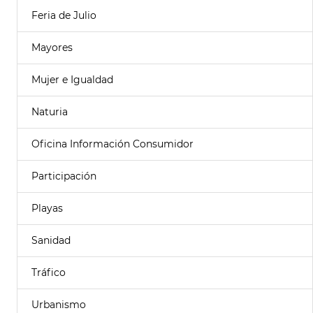
Feria de Julio
Mayores
Mujer e Igualdad
Naturia
Oficina Información Consumidor
Participación
Playas
Sanidad
Tráfico
Urbanismo