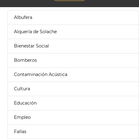
Albufera
Alquería de Solache
Bienestar Social
Bomberos
Contaminación Acústica
Cultura
Educación
Empleo
Fallas