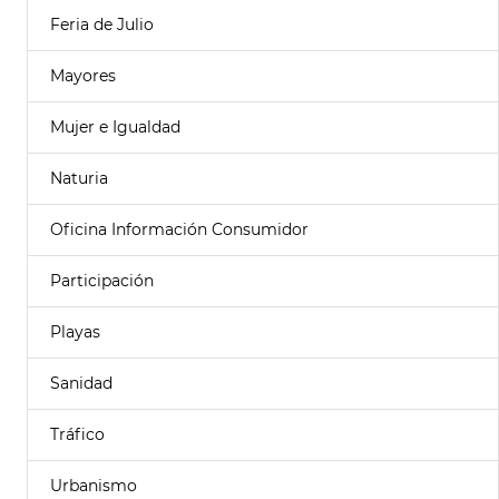
Feria de Julio
Mayores
Mujer e Igualdad
Naturia
Oficina Información Consumidor
Participación
Playas
Sanidad
Tráfico
Urbanismo