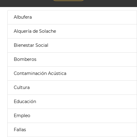
Albufera
Alquería de Solache
Bienestar Social
Bomberos
Contaminación Acústica
Cultura
Educación
Empleo
Fallas