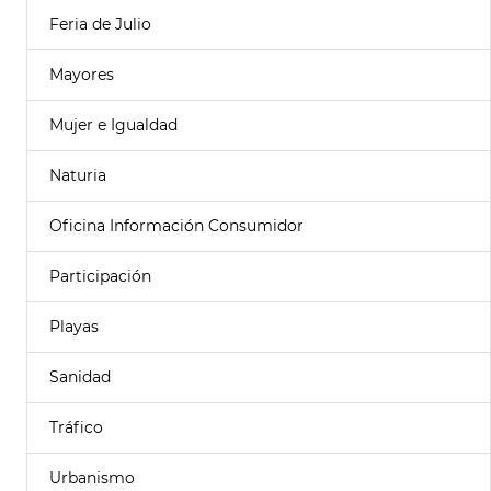
Feria de Julio
Mayores
Mujer e Igualdad
Naturia
Oficina Información Consumidor
Participación
Playas
Sanidad
Tráfico
Urbanismo