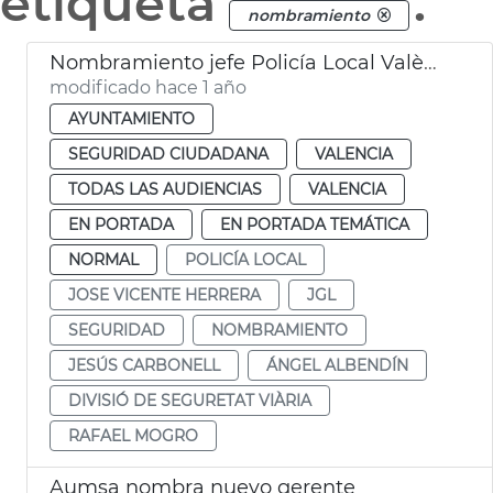
etiqueta
.
nombramiento
Nombramiento jefe Policía Local València comisario Albendín
modificado hace 1 año
AYUNTAMIENTO
SEGURIDAD CIUDADANA
VALENCIA
TODAS LAS AUDIENCIAS
VALENCIA
EN PORTADA
EN PORTADA TEMÁTICA
NORMAL
POLICÍA LOCAL
JOSE VICENTE HERRERA
JGL
SEGURIDAD
NOMBRAMIENTO
JESÚS CARBONELL
ÁNGEL ALBENDÍN
DIVISIÓ DE SEGURETAT VIÀRIA
RAFAEL MOGRO
Aumsa nombra nuevo gerente