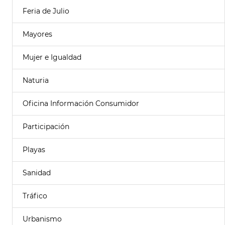
Feria de Julio
Mayores
Mujer e Igualdad
Naturia
Oficina Información Consumidor
Participación
Playas
Sanidad
Tráfico
Urbanismo