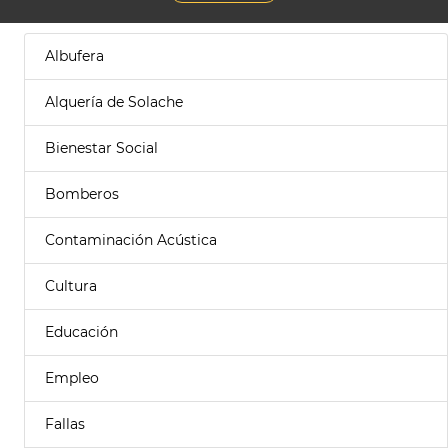
Albufera
Alquería de Solache
Bienestar Social
Bomberos
Contaminación Acústica
Cultura
Educación
Empleo
Fallas