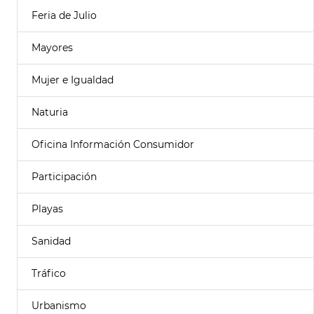
Feria de Julio
Mayores
Mujer e Igualdad
Naturia
Oficina Información Consumidor
Participación
Playas
Sanidad
Tráfico
Urbanismo