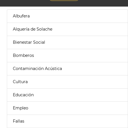
Albufera
Alquería de Solache
Bienestar Social
Bomberos
Contaminación Acústica
Cultura
Educación
Empleo
Fallas