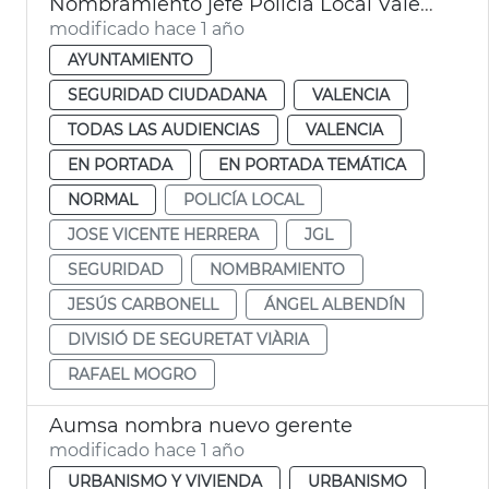
Nombramiento jefe Policía Local València comisario Albendín
modificado hace 1 año
AYUNTAMIENTO
SEGURIDAD CIUDADANA
VALENCIA
TODAS LAS AUDIENCIAS
VALENCIA
EN PORTADA
EN PORTADA TEMÁTICA
NORMAL
POLICÍA LOCAL
JOSE VICENTE HERRERA
JGL
SEGURIDAD
NOMBRAMIENTO
JESÚS CARBONELL
ÁNGEL ALBENDÍN
DIVISIÓ DE SEGURETAT VIÀRIA
RAFAEL MOGRO
Aumsa nombra nuevo gerente
modificado hace 1 año
URBANISMO Y VIVIENDA
URBANISMO