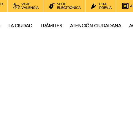
NO
VISIT
SEDE
CITA
A
VALENCIA
ELECTRÓNICA
PREVIA
O
LA CIUDAD
TRÁMITES
ATENCIÓN CIUDADANA
A