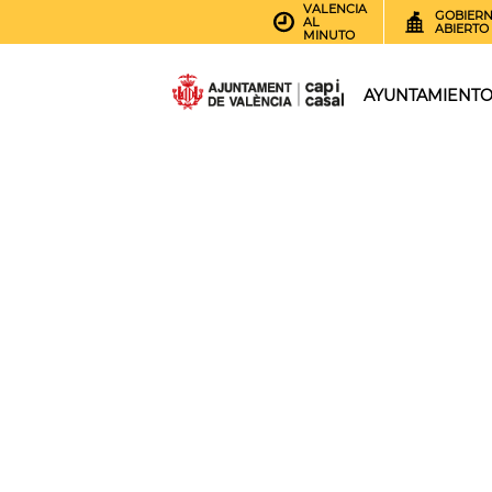
VALENCIA
GOBIER
AL
ABIERTO
MINUTO
AYUNTAMIENT