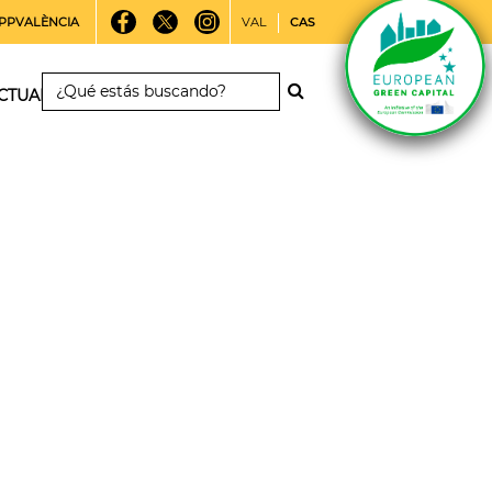
PPVALÈNCIA
VAL
CAS
CTUALIDAD