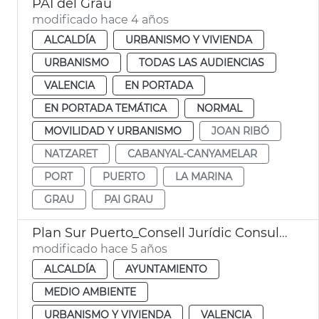
PAI del Grau
modificado hace 4 años
ALCALDÍA
URBANISMO Y VIVIENDA
URBANISMO
TODAS LAS AUDIENCIAS
VALENCIA
EN PORTADA
EN PORTADA TEMÁTICA
NORMAL
MOVILIDAD Y URBANISMO
JOAN RIBÓ
NATZARET
CABANYAL-CANYAMELAR
PORT
PUERTO
LA MARINA
GRAU
PAI GRAU
Plan Sur Puerto_Consell Jurídic Consultiu
modificado hace 5 años
ALCALDÍA
AYUNTAMIENTO
MEDIO AMBIENTE
URBANISMO Y VIVIENDA
VALENCIA