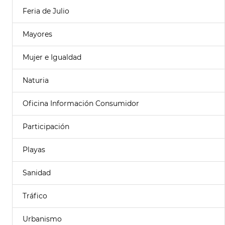
Feria de Julio
Mayores
Mujer e Igualdad
Naturia
Oficina Información Consumidor
Participación
Playas
Sanidad
Tráfico
Urbanismo