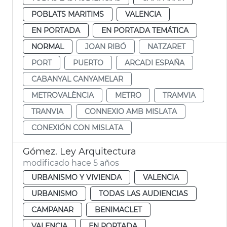
POBLATS MARITIMS
VALENCIA
EN PORTADA
EN PORTADA TEMÁTICA
NORMAL
JOAN RIBÓ
NATZARET
PORT
PUERTO
ARCADI ESPAÑA
CABANYAL CANYAMELAR
METROVALÈNCIA
METRO
TRAMVIA
TRANVIA
CONNEXIO AMB MISLATA
CONEXIÓN CON MISLATA
Gómez. Ley Arquitectura
modificado hace 5 años
URBANISMO Y VIVIENDA
VALENCIA
URBANISMO
TODAS LAS AUDIENCIAS
CAMPANAR
BENIMACLET
VALENCIA
EN PORTADA