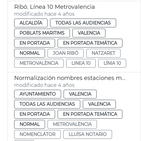
Ribó. Línea 10 Metrovalencia
modificado hace 4 años
ALCALDÍA
TODAS LAS AUDIENCIAS
POBLATS MARITIMS
VALENCIA
EN PORTADA
EN PORTADA TEMÁTICA
NORMAL
JOAN RIBÓ
NATZARET
METROVALÈNCIA
LINEA 10
LÍNIA 10
Normalización nombres estaciones metro
modificado hace 4 años
AYUNTAMIENTO
VALENCIA
TODAS LAS AUDIENCIAS
VALENCIA
EN PORTADA
EN PORTADA TEMÁTICA
NORMAL
METROVALÈNCIA
NOMENCLÁTOR
LLUÏSA NOTARIO