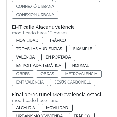
CONNEXIÓ URBANA
CONEXIÓN URBANA
EMT calle Alacant València
modificado hace 10 meses
MOVILIDAD
TRÁFICO
TODAS LAS AUDIENCIAS
EIXAMPLE
VALENCIA
EN PORTADA
EN PORTADA TEMÁTICA
NORMAL
OBRES
OBRAS
METROVALÈNCIA
EMT VALÈNCIA
JESÚS CARBONELL
Final abres túnel Metrovalencia estaciones de Xàtiva y Alicante
modificado hace 1 año
ALCALDÍA
MOVILIDAD
URBANISMO Y VIVIENDA
TRÁFICO