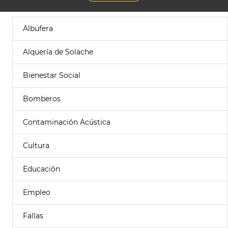
Albufera
Alquería de Solache
Bienestar Social
Bomberos
Contaminación Acústica
Cultura
Educación
Empleo
Fallas