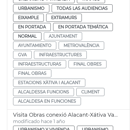
URBANISMO
TODAS LAS AUDIENCIAS
EIXAMPLE
EXTRAMURS
EN PORTADA
EN PORTADA TEMÁTICA
NORMAL
AJUNTAMENT
AYUNTAMIENTO
METROVALÈNCIA
GVA
INFRAESTRUCTURES
INFRAESTRUCTURAS
FINAL OBRES
FINAL OBRAS
ESTACIONS XÀTIVA I ALACANT
ALCALDESSA FUNCIONS
CLIMENT
ALCALDESA EN FUNCIONES
Visita Obras conexió Alacant-Xátiva València
modificado hace 1 año
URBANISMO Y VIVIENDA
URBANISMO