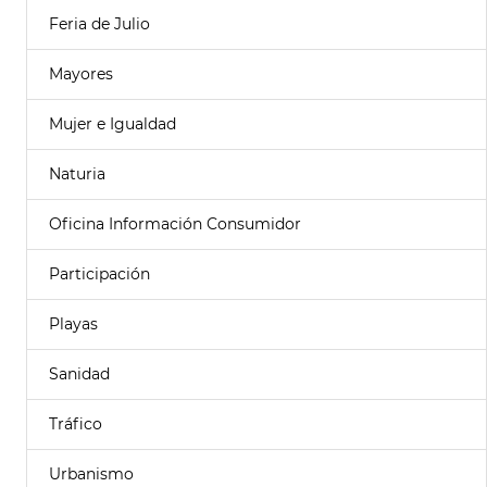
Feria de Julio
Mayores
Mujer e Igualdad
Naturia
Oficina Información Consumidor
Participación
Playas
Sanidad
Tráfico
Urbanismo