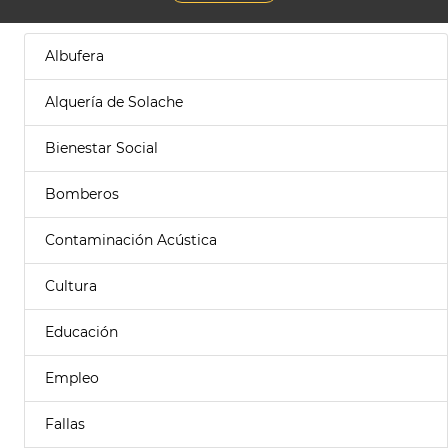
Albufera
Alquería de Solache
Bienestar Social
Bomberos
Contaminación Acústica
Cultura
Educación
Empleo
Fallas