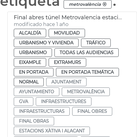
etiqueta
.
metrovalència
Final abres túnel Metrovalencia estaciones de Xàtiva y Alicante
modificado hace 1 año
ALCALDÍA
MOVILIDAD
URBANISMO Y VIVIENDA
TRÁFICO
URBANISMO
TODAS LAS AUDIENCIAS
EIXAMPLE
EXTRAMURS
EN PORTADA
EN PORTADA TEMÁTICA
NORMAL
AJUNTAMENT
AYUNTAMIENTO
METROVALÈNCIA
GVA
INFRAESTRUCTURES
INFRAESTRUCTURAS
FINAL OBRES
FINAL OBRAS
ESTACIONS XÀTIVA I ALACANT