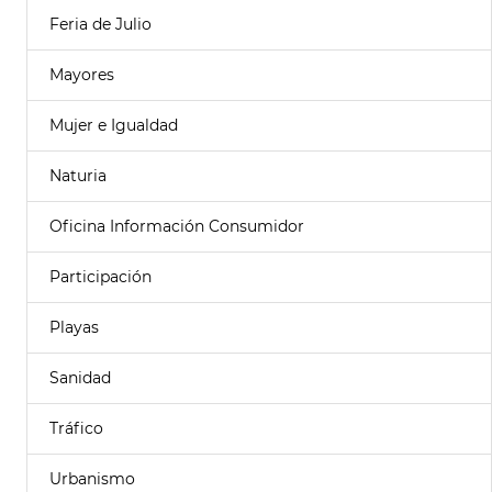
Feria de Julio
Mayores
Mujer e Igualdad
Naturia
Oficina Información Consumidor
Participación
Playas
Sanidad
Tráfico
Urbanismo