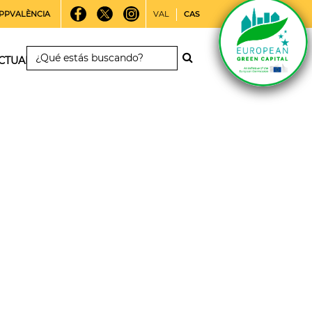
PPVALÈNCIA
VAL
CAS
CTUALIDAD