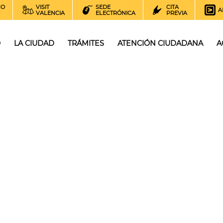
NO
VISIT
SEDE
CITA
A
VALENCIA
ELECTRÓNICA
PREVIA
O
LA CIUDAD
TRÁMITES
ATENCIÓN CIUDADANA
A