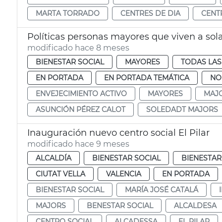
MARTA TORRADO
CENTRES DE DIA
CENT
Políticas personas mayores que viven a sol
modificado hace 8 meses
BIENESTAR SOCIAL
MAYORES
TODAS LAS
EN PORTADA
EN PORTADA TEMÁTICA
NO
ENVEJECIMIENTO ACTIVO
MAYORES
MAJ
ASUNCIÓN PÉREZ CALOT
SOLEDADT MAJORS
Inauguración nuevo centro social El Pilar
modificado hace 9 meses
ALCALDÍA
BIENESTAR SOCIAL
BIENESTAR
CIUTAT VELLA
VALENCIA
EN PORTADA
BIENESTAR SOCIAL
MARÍA JOSÉ CATALÁ
MAJORS
BENESTAR SOCIAL
ALCALDESA
CENTRO SOCIAL
ALCADESSA
EL PILAR