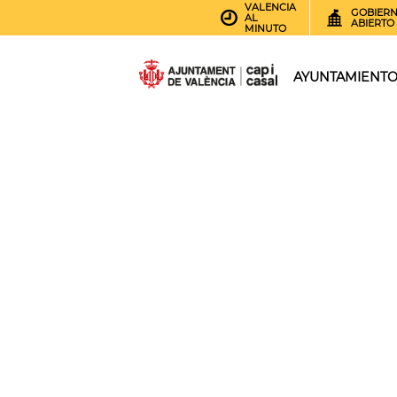
VALENCIA
GOBIER
AL
ABIERTO
MINUTO
AYUNTAMIENT