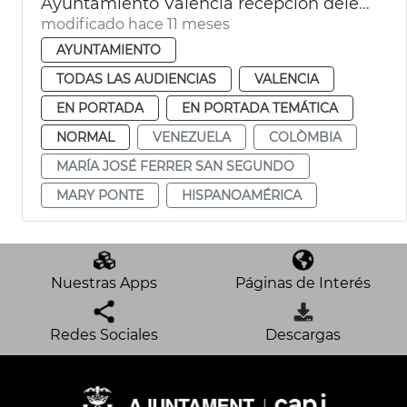
Ayuntamiento València recepción delegada Hispanidad Consell
modificado hace 11 meses
AYUNTAMIENTO
TODAS LAS AUDIENCIAS
VALENCIA
EN PORTADA
EN PORTADA TEMÁTICA
NORMAL
VENEZUELA
COLÒMBIA
MARÍA JOSÉ FERRER SAN SEGUNDO
MARY PONTE
HISPANOAMÉRICA
Nuestras Apps
Páginas de Interés
Redes Sociales
Descargas