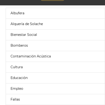
Albufera
Alquería de Solache
Bienestar Social
Bomberos
Contaminación Acústica
Cultura
Educación
Empleo
Fallas