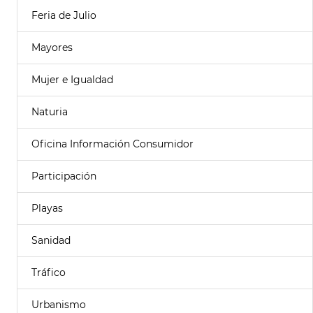
Feria de Julio
Mayores
Mujer e Igualdad
Naturia
Oficina Información Consumidor
Participación
Playas
Sanidad
Tráfico
Urbanismo