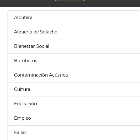
Albufera
Alquería de Solache
Bienestar Social
Bomberos
Contaminación Acústica
Cultura
Educación
Empleo
Fallas