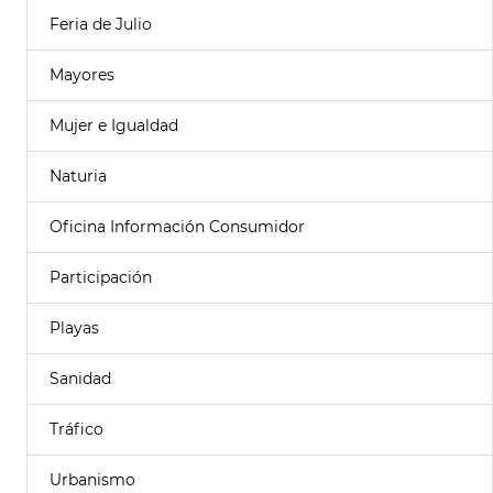
Feria de Julio
Mayores
Mujer e Igualdad
Naturia
Oficina Información Consumidor
Participación
Playas
Sanidad
Tráfico
Urbanismo