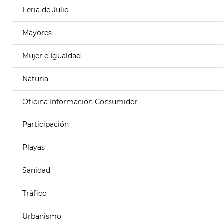
Feria de Julio
Mayores
Mujer e Igualdad
Naturia
Oficina Información Consumidor
Participación
Playas
Sanidad
Tráfico
Urbanismo