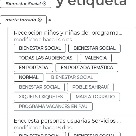
y etiqueta
Bienestar Social
.
marta torrado
Recepción niños y niñas del programa Vacances en Pau
modificado hace 14 días
BIENESTAR SOCIAL
BIENESTAR SOCIAL
TODAS LAS AUDIENCIAS
VALENCIA
EN PORTADA
EN PORTADA TEMÁTICA
NORMAL
BIENESTAR SOCIAL
BENESTAR SOCIAL
POBLE SAHRAUÍ
XIQUETS I XIQUETES
MARTA TORRADO
PROGRAMA VACANCES EN PAU
Encuesta personas usuarias Servicios Sociales València
modificado hace 18 días