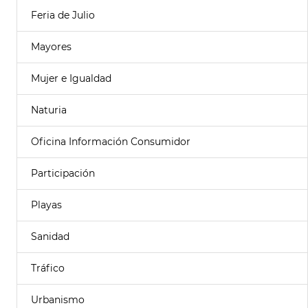
Feria de Julio
Mayores
Mujer e Igualdad
Naturia
Oficina Información Consumidor
Participación
Playas
Sanidad
Tráfico
Urbanismo