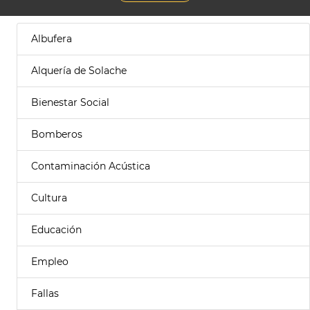
Albufera
Alquería de Solache
Bienestar Social
Bomberos
Contaminación Acústica
Cultura
Educación
Empleo
Fallas