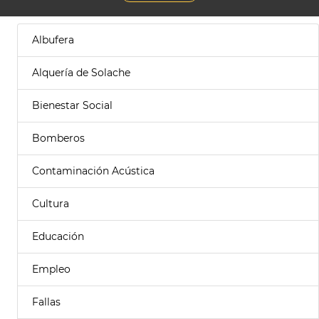
Albufera
Alquería de Solache
Bienestar Social
Bomberos
Contaminación Acústica
Cultura
Educación
Empleo
Fallas