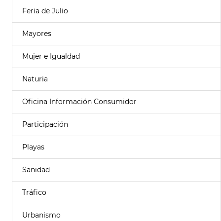
Feria de Julio
Mayores
Mujer e Igualdad
Naturia
Oficina Información Consumidor
Participación
Playas
Sanidad
Tráfico
Urbanismo