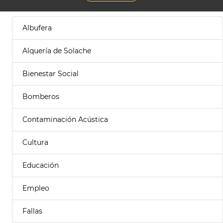
Albufera
Alquería de Solache
Bienestar Social
Bomberos
Contaminación Acústica
Cultura
Educación
Empleo
Fallas