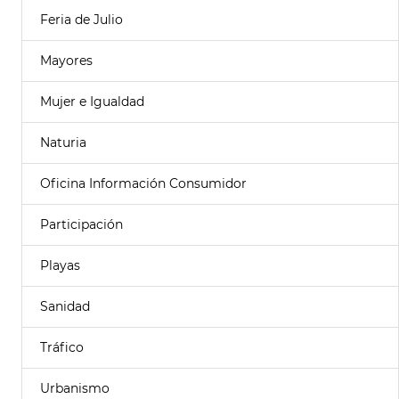
Feria de Julio
Mayores
Mujer e Igualdad
Naturia
Oficina Información Consumidor
Participación
Playas
Sanidad
Tráfico
Urbanismo