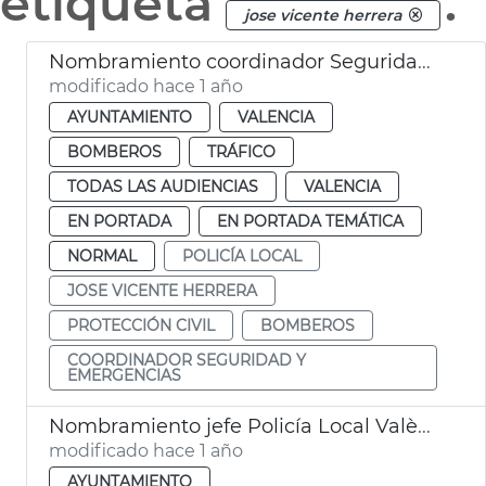
etiqueta
.
jose vicente herrera
Nombramiento coordinador Seguridad y Emergencias Ayuntamiento València
modificado hace 1 año
AYUNTAMIENTO
VALENCIA
BOMBEROS
TRÁFICO
TODAS LAS AUDIENCIAS
VALENCIA
EN PORTADA
EN PORTADA TEMÁTICA
NORMAL
POLICÍA LOCAL
JOSE VICENTE HERRERA
PROTECCIÓN CIVIL
BOMBEROS
COORDINADOR SEGURIDAD Y
EMERGENCIAS
Nombramiento jefe Policía Local València comisario Albendín
modificado hace 1 año
AYUNTAMIENTO