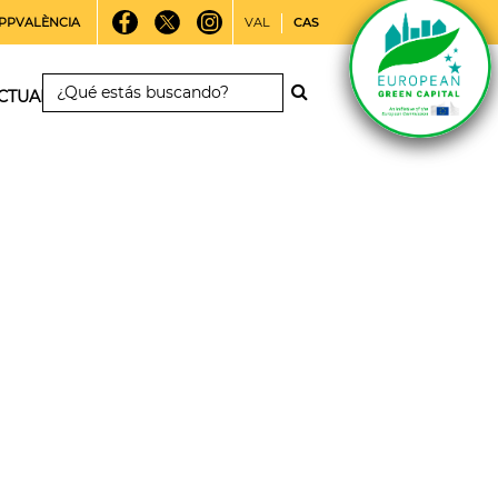
PPVALÈNCIA
VAL
CAS
CTUALIDAD