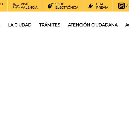
NO
VISIT
SEDE
CITA
A
VALENCIA
ELECTRÓNICA
PREVIA
O
LA CIUDAD
TRÁMITES
ATENCIÓN CIUDADANA
A