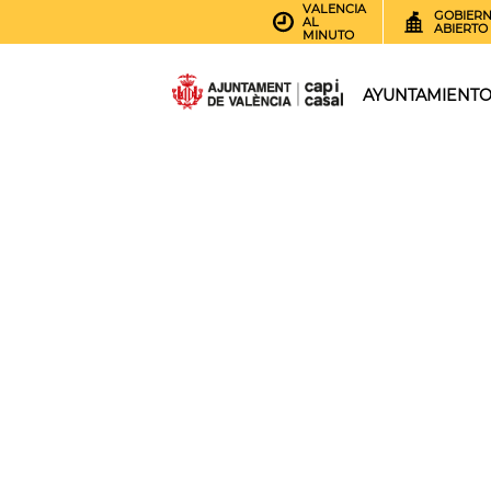
VALENCIA
GOBIER
AL
ABIERTO
MINUTO
AYUNTAMIENT