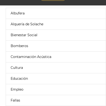
Albufera
Alquería de Solache
Bienestar Social
Bomberos
Contaminación Acústica
Cultura
Educación
Empleo
Fallas