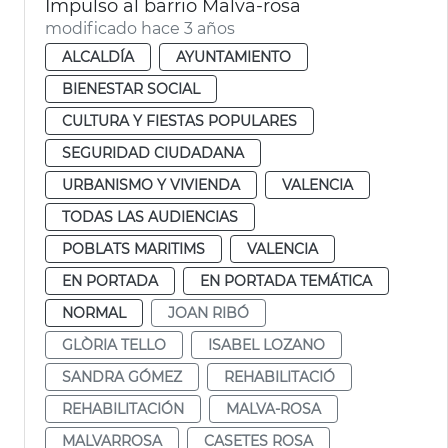
Impulso al barrio Malva-rosa
modificado hace 3 años
ALCALDÍA
AYUNTAMIENTO
BIENESTAR SOCIAL
CULTURA Y FIESTAS POPULARES
SEGURIDAD CIUDADANA
URBANISMO Y VIVIENDA
VALENCIA
TODAS LAS AUDIENCIAS
POBLATS MARITIMS
VALENCIA
EN PORTADA
EN PORTADA TEMÁTICA
NORMAL
JOAN RIBÓ
GLÒRIA TELLO
ISABEL LOZANO
SANDRA GÓMEZ
REHABILITACIÓ
REHABILITACIÓN
MALVA-ROSA
MALVARROSA
CASETES ROSA