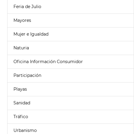
Feria de Julio
Mayores
Mujer e Igualdad
Naturia
Oficina Información Consumidor
Participación
Playas
Sanidad
Tráfico
Urbanismo