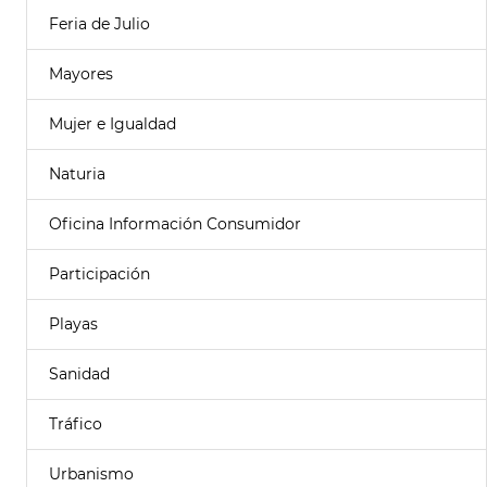
Feria de Julio
Mayores
Mujer e Igualdad
Naturia
Oficina Información Consumidor
Participación
Playas
Sanidad
Tráfico
Urbanismo