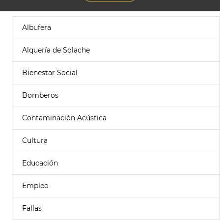
Albufera
Alquería de Solache
Bienestar Social
Bomberos
Contaminación Acústica
Cultura
Educación
Empleo
Fallas