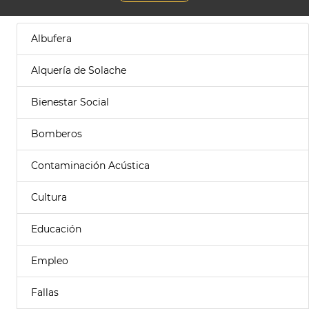
Albufera
Alquería de Solache
Bienestar Social
Bomberos
Contaminación Acústica
Cultura
Educación
Empleo
Fallas