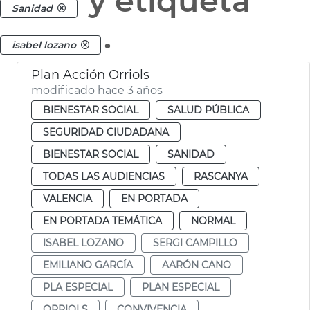
y etiqueta
Sanidad
.
isabel lozano
Plan Acción Orriols
modificado hace 3 años
BIENESTAR SOCIAL
SALUD PÚBLICA
SEGURIDAD CIUDADANA
BIENESTAR SOCIAL
SANIDAD
TODAS LAS AUDIENCIAS
RASCANYA
VALENCIA
EN PORTADA
EN PORTADA TEMÁTICA
NORMAL
ISABEL LOZANO
SERGI CAMPILLO
EMILIANO GARCÍA
AARÓN CANO
PLA ESPECIAL
PLAN ESPECIAL
ORRIOLS
CONVIVENCIA