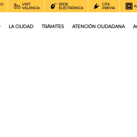
NO
VISIT
SEDE
CITA
A
VALENCIA
ELECTRÓNICA
PREVIA
O
LA CIUDAD
TRÁMITES
ATENCIÓN CIUDADANA
A