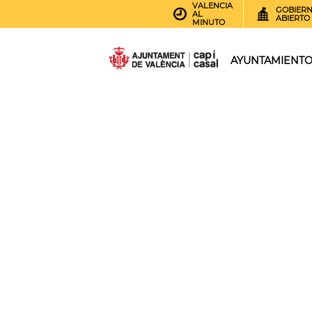
VALENCIA
GOBIER
AL
ABIERTO
MINUTO
AYUNTAMIENT