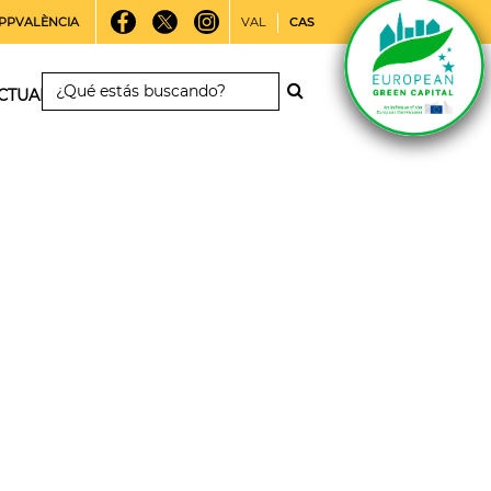
PPVALÈNCIA
VAL
CAS
CTUALIDAD