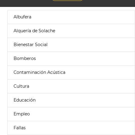
Albufera
Alquería de Solache
Bienestar Social
Bomberos
Contaminación Acústica
Cultura
Educación
Empleo
Fallas