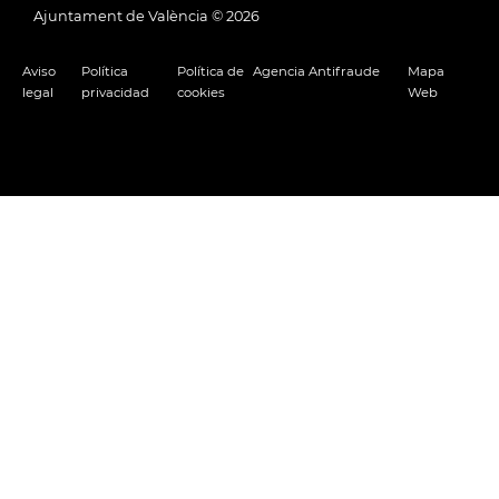
Ajuntament de València ©
2026
Aviso
Política
Política de
Agencia Antifraude
Mapa
legal
privacidad
cookies
Web