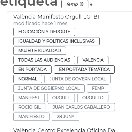
etiqueta
.
femp
València Manifesto Orgull LGTBI
modificado hace 1 mes
EDUCACIÓN Y DEPORTE
IGUALDAD Y POLÍTICAS INCLUSIVAS
MUJER E IGUALDAD
TODAS LAS AUDIENCIAS
VALENCIA
EN PORTADA
EN PORTADA TEMÁTICA
NORMAL
JUNTA DE GOVERN LOCAL
JUNTA DE GOBIERNO LOCAL
FEMP
MANIFEST
ORGULL
ORGULLO
ROCÍO GIL
JUAN CARLOS CABALLERO
MANIFIESTO
28 JUNY
València Centro Excelencia Oficina Dato EDINT