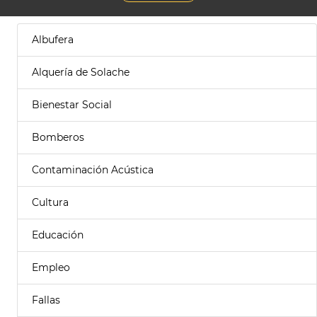
Albufera
Alquería de Solache
Bienestar Social
Bomberos
Contaminación Acústica
Cultura
Educación
Empleo
Fallas