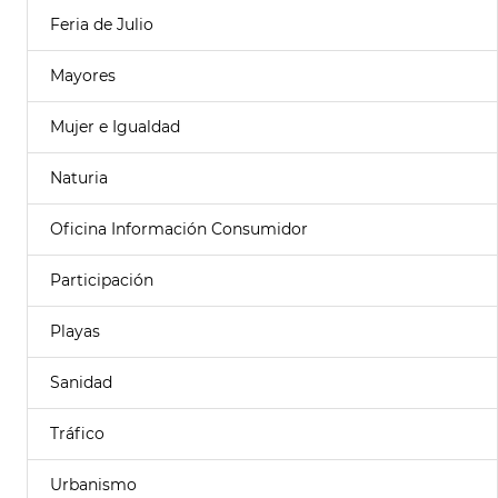
Feria de Julio
Mayores
Mujer e Igualdad
Naturia
Oficina Información Consumidor
Participación
Playas
Sanidad
Tráfico
Urbanismo