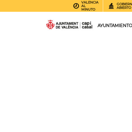
VALENCIA
GOBIER
AL
ABIERTO
MINUTO
AYUNTAMIENT