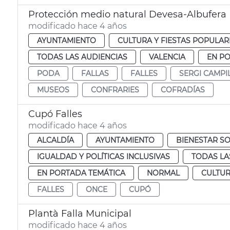
Protección medio natural Devesa-Albufera
modificado hace 4 años
AYUNTAMIENTO
CULTURA Y FIESTAS POPULAR
TODAS LAS AUDIENCIAS
VALENCIA
EN P
PODA
FALLAS
FALLES
SERGI CAMPI
MUSEOS
CONFRARIES
COFRADÍAS
Cupó Falles
modificado hace 4 años
ALCALDÍA
AYUNTAMIENTO
BIENESTAR SO
IGUALDAD Y POLÍTICAS INCLUSIVAS
TODAS LA
EN PORTADA TEMÁTICA
NORMAL
CULTUR
FALLES
ONCE
CUPÓ
Plantà Falla Municipal
modificado hace 4 años