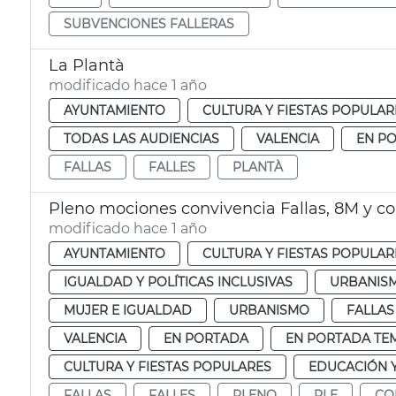
SUBVENCIONES FALLERAS
La Plantà
modificado hace 1 año
AYUNTAMIENTO
CULTURA Y FIESTAS POPULAR
TODAS LAS AUDIENCIAS
VALENCIA
EN P
FALLAS
FALLES
PLANTÀ
Pleno mociones convivencia Fallas, 8M y c
modificado hace 1 año
AYUNTAMIENTO
CULTURA Y FIESTAS POPULAR
IGUALDAD Y POLÍTICAS INCLUSIVAS
URBANISM
MUJER E IGUALDAD
URBANISMO
FALLAS
VALENCIA
EN PORTADA
EN PORTADA TE
CULTURA Y FIESTAS POPULARES
EDUCACIÓN 
FALLAS
FALLES
PLENO
PLE
CO