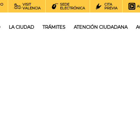
NO
VISIT
SEDE
CITA
A
VALENCIA
ELECTRÓNICA
PREVIA
O
LA CIUDAD
TRÁMITES
ATENCIÓN CIUDADANA
A