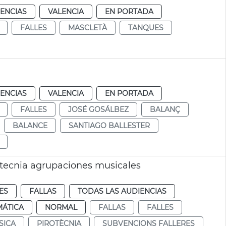
IENCIAS
VALENCIA
EN PORTADA
FALLES
MASCLETÀ
TANQUES
IENCIAS
VALENCIA
EN PORTADA
FALLES
JOSÉ GOSÁLBEZ
BALANÇ
BALANCE
SANTIAGO BALLESTER
otecnia agrupaciones musicales
ES
FALLAS
TODAS LAS AUDIENCIAS
MÁTICA
NORMAL
FALLAS
FALLES
SICA
PIROTÈCNIA
SUBVENCIONS FALLERES