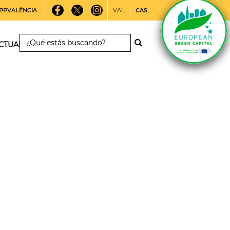
PPVALÈNCIA
VAL
CAS
CTUALIDAD