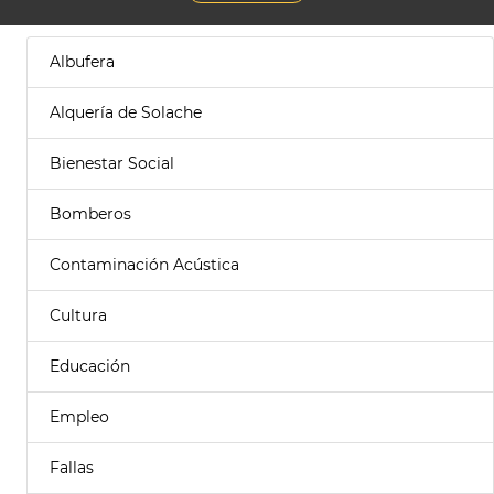
Albufera
Alquería de Solache
Bienestar Social
Bomberos
Contaminación Acústica
Cultura
Educación
Empleo
Fallas