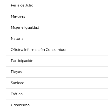
Feria de Julio
Mayores
Mujer e Igualdad
Naturia
Oficina Información Consumidor
Participación
Playas
Sanidad
Tráfico
Urbanismo