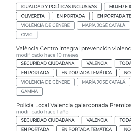
IGUALDAD Y POLÍTICAS INCLUSIVAS
MUJER E 
OLIVERETA
EN PORTADA
EN PORTADA T
VIOLÈNCIA DE GÈNERE
MARÍA JOSÉ CATALÁ
CIVIG
València Centro integral prevención violen
modificado hace 10 meses
SEGURIDAD CIUDADANA
VALENCIA
TODA
EN PORTADA
EN PORTADA TEMÁTICA
NO
VIOLÈNCIA DE GÈNERE
MARÍA JOSÉ CATALÁ
GAMMA
Policía Local Valencia galardonada Premio
modificado hace 1 año
SEGURIDAD CIUDADANA
VALENCIA
TODA
EN PORTADA
EN PORTADA TEMÁTICA
NO