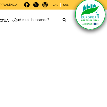
PPVALÈNCIA
VAL
CAS
CTUALIDAD