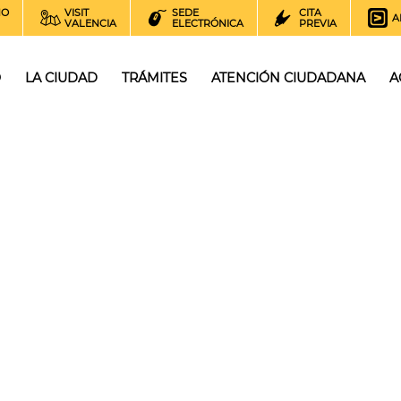
NO
VISIT
SEDE
CITA
A
VALENCIA
ELECTRÓNICA
PREVIA
O
LA CIUDAD
TRÁMITES
ATENCIÓN CIUDADANA
A