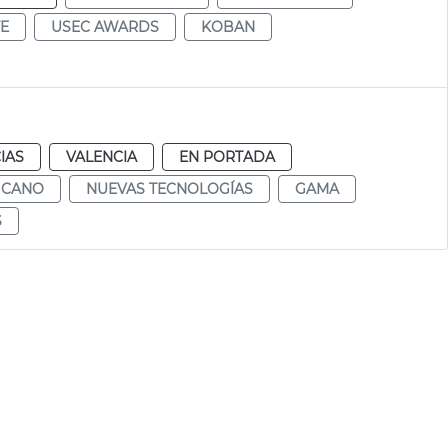
TE
USEC AWARDS
KOBAN
IAS
VALENCIA
EN PORTADA
 CANO
NUEVAS TECNOLOGÍAS
GAMA
S