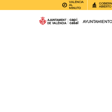
VALENCIA
GOBIER
AL
ABIERTO
MINUTO
AYUNTAMIENT