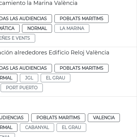
camiento la Marina València
DAS LAS AUDIENCIAS
POBLATS MARITIMS
MÁTICA
NORMAL
LA MARINA
EÑES E VENTS
ión alrededores Edificio Reloj València
DAS LAS AUDIENCIAS
POBLATS MARITIMS
RMAL
JGL
EL GRAU
PORT PUERTO
UDIENCIAS
POBLATS MARITIMS
VALENCIA
RMAL
CABANYAL
EL GRAU