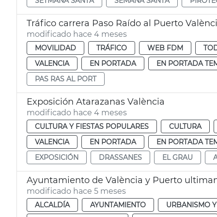
SETMANA SANTA
SEMANA SANTA
PIROTÈ
Tráfico carrera Paso Raído al Puerto Valènc
modificado hace 4 meses
MOVILIDAD
TRÁFICO
WEB FDM
TOD
VALENCIA
EN PORTADA
EN PORTADA TE
PAS RAS AL PORT
Exposición Atarazanas València
modificado hace 4 meses
CULTURA Y FIESTAS POPULARES
CULTURA
VALENCIA
EN PORTADA
EN PORTADA TE
EXPOSICIÓN
DRASSANES
EL GRAU
Ayuntamiento de València y Puerto ultim
modificado hace 5 meses
ALCALDÍA
AYUNTAMIENTO
URBANISMO Y