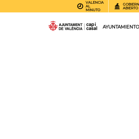
VALENCIA
GOBIER
AL
ABIERTO
MINUTO
AYUNTAMIENT