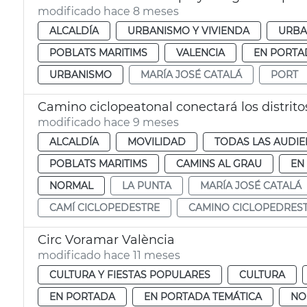
modificado hace 8 meses
ALCALDÍA
URBANISMO Y VIVIENDA
URBA
POBLATS MARITIMS
VALENCIA
EN PORTA
URBANISMO
MARÍA JOSÉ CATALÁ
PORT
modificado hace 9 meses
ALCALDÍA
MOVILIDAD
TODAS LAS AUDIE
POBLATS MARITIMS
CAMINS AL GRAU
EN
NORMAL
LA PUNTA
MARÍA JOSÉ CATALÁ
CAMÍ CICLOPEDESTRE
CAMINO CICLOPEDRES
Circ Voramar València
modificado hace 11 meses
CULTURA Y FIESTAS POPULARES
CULTURA
EN PORTADA
EN PORTADA TEMÁTICA
NO