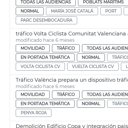
TODAS LAS AUDIENCIAS
POBLATS MARITIMS
NORMAL
MARÍA JOSÉ CATALÁ
PORT
PARC DESEMBOCADURA
tráfico Volta Ciclista Comunitat Valenciana
modificado hace 6 meses
MOVILIDAD
TRÁFICO
TODAS LAS AUDIEN
EN PORTADA TEMÁTICA
NORMAL
TRÁFIC
VOLTA CICLISTA CV
VUELTA CICLISTA CV
Tráfico València prepara un dispositivo trá
modificado hace 6 meses
MOVILIDAD
TRÁFICO
TODAS LAS AUDIEN
EN PORTADA TEMÁTICA
NORMAL
TRÁFIC
PENYA ROJA
Demolición Edificio Copa y integración paisa