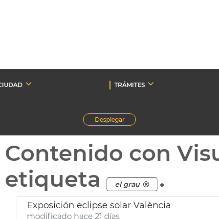
CIUDAD
TRÁMITES
Desplegar
Contenido con Vis
etiqueta
.
el grau
Exposición eclipse solar València
modificado hace 21 días