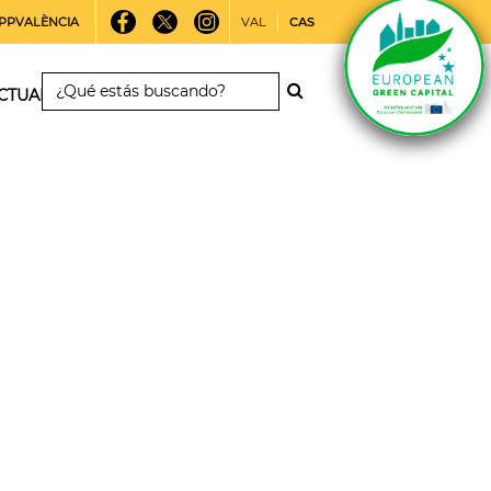
PPVALÈNCIA
VAL
CAS
CTUALIDAD