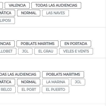
VALENCIA
TODAS LAS AUDIENCIAS
MÁTICA
NORMAL
LAS NAVES
LIPOSI
ENCIAS
POBLATS MARITIMS
EN PORTADA
LLOBET
JGL
EL GRAU
VELES E VENTS
DAS LAS AUDIENCIAS
POBLATS MARITIMS
MÁTICA
NORMAL
LA MARINA
JGL
 RELOJ
EL PORT
EL PUERTO