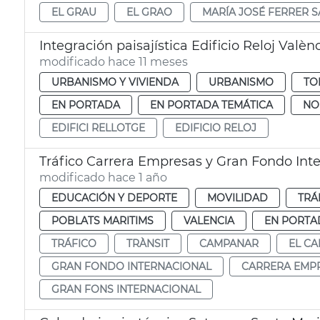
EL GRAU
EL GRAO
MARÍA JOSÉ FERRER 
Integración paisajística Edificio Reloj Valèn
modificado hace 11 meses
URBANISMO Y VIVIENDA
URBANISMO
TO
EN PORTADA
EN PORTADA TEMÁTICA
NO
EDIFICI RELLOTGE
EDIFICIO RELOJ
Tráfico Carrera Empresas y Gran Fondo Inte
modificado hace 1 año
EDUCACIÓN Y DEPORTE
MOVILIDAD
TRÁ
POBLATS MARITIMS
VALENCIA
EN PORTA
TRÁFICO
TRÀNSIT
CAMPANAR
EL C
GRAN FONDO INTERNACIONAL
CARRERA EMP
GRAN FONS INTERNACIONAL