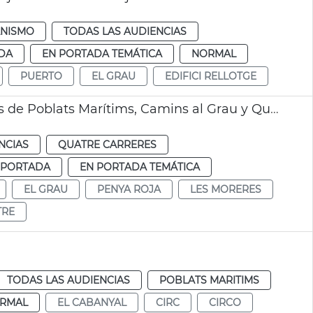
NISMO
TODAS LAS AUDIENCIAS
DA
EN PORTADA TEMÁTICA
NORMAL
PUERTO
EL GRAU
EDIFICI RELLOTGE
Camino ciclopeatonal conectará los distritos de Poblats Marítims, Camins al Grau y Quatre Carreres
NCIAS
QUATRE CARRERES
 PORTADA
EN PORTADA TEMÁTICA
EL GRAU
PENYA ROJA
LES MORERES
TRE
TODAS LAS AUDIENCIAS
POBLATS MARITIMS
RMAL
EL CABANYAL
CIRC
CIRCO