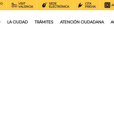
NO
VISIT
SEDE
CITA
A
VALENCIA
ELECTRÓNICA
PREVIA
O
LA CIUDAD
TRÁMITES
ATENCIÓN CIUDADANA
A