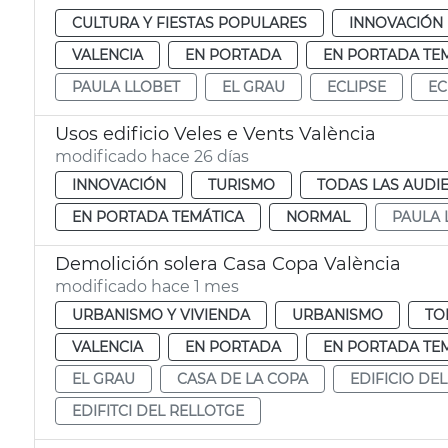
CULTURA Y FIESTAS POPULARES
INNOVACIÓN
VALENCIA
EN PORTADA
EN PORTADA TE
PAULA LLOBET
EL GRAU
ECLIPSE
EC
Usos edificio Veles e Vents València
modificado hace 26 días
INNOVACIÓN
TURISMO
TODAS LAS AUDI
EN PORTADA TEMÁTICA
NORMAL
PAULA 
Demolición solera Casa Copa València
modificado hace 1 mes
URBANISMO Y VIVIENDA
URBANISMO
TO
VALENCIA
EN PORTADA
EN PORTADA TE
EL GRAU
CASA DE LA COPA
EDIFICIO DEL
EDIFITCI DEL RELLOTGE