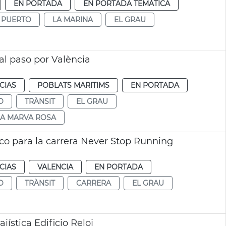
EN PORTADA
EN PORTADA TEMÁTICA
PUERTO
LA MARINA
EL GRAU
 al paso por València
CIAS
POBLATS MARITIMS
EN PORTADA
O
TRÀNSIT
EL GRAU
LA MARVA ROSA
fico para la carrera Never Stop Running
CIAS
VALENCIA
EN PORTADA
O
TRÀNSIT
CARRERA
EL GRAU
jística Edificio Reloj