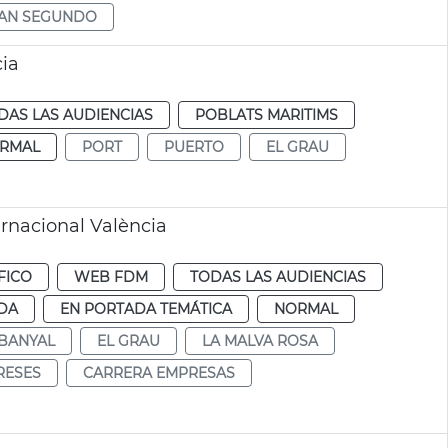
SAN SEGUNDO
cia
DAS LAS AUDIENCIAS
POBLATS MARITIMS
RMAL
PORT
PUERTO
EL GRAU
rnacional València
FICO
WEB FDM
TODAS LAS AUDIENCIAS
DA
EN PORTADA TEMÁTICA
NORMAL
ABANYAL
EL GRAU
LA MALVA ROSA
RESES
CARRERA EMPRESAS