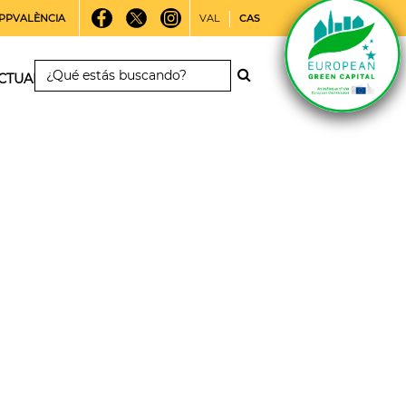
PPVALÈNCIA
VAL
CAS
CTUALIDAD