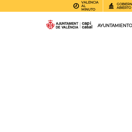
VALENCIA
GOBIER
AL
ABIERTO
MINUTO
AYUNTAMIENT