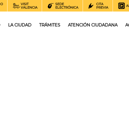
NO
VISIT
SEDE
CITA
A
VALENCIA
ELECTRÓNICA
PREVIA
O
LA CIUDAD
TRÁMITES
ATENCIÓN CIUDADANA
A