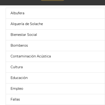
Albufera
Alquería de Solache
Bienestar Social
Bomberos
Contaminación Acústica
Cultura
Educación
Empleo
Fallas