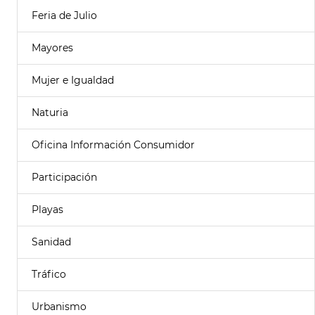
Feria de Julio
Mayores
Mujer e Igualdad
Naturia
Oficina Información Consumidor
Participación
Playas
Sanidad
Tráfico
Urbanismo