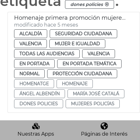
etiqueta
.
dones policies
Homenaje primera promoción mujeres Policía Local València
modificado hace 5 meses
ALCALDÍA
SEGURIDAD CIUDADANA
VALENCIA
MUJER E IGUALDAD
TODAS LAS AUDIENCIAS
VALENCIA
EN PORTADA
EN PORTADA TEMÁTICA
NORMAL
PROTECCIÓN CIUDADANA
HOMENATGE
HOMENAJE
ÁNGEL ALBENDÍN
MARÍA JOSÉ CATALÁ
DONES POLICIES
MUJERES POLICÍAS
Nuestras Apps
Páginas de Interés