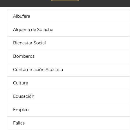
Albufera
Alquería de Solache
Bienestar Social
Bomberos
Contaminación Acústica
Cultura
Educación
Empleo
Fallas