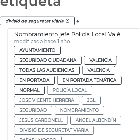
etiqueta
.
divisió de seguretat viària
Nombramiento jefe Policía Local València comisario Albendín
modificado hace 1 año
AYUNTAMIENTO
SEGURIDAD CIUDADANA
VALENCIA
TODAS LAS AUDIENCIAS
VALENCIA
EN PORTADA
EN PORTADA TEMÁTICA
NORMAL
POLICÍA LOCAL
JOSE VICENTE HERRERA
JGL
SEGURIDAD
NOMBRAMIENTO
JESÚS CARBONELL
ÁNGEL ALBENDÍN
DIVISIÓ DE SEGURETAT VIÀRIA