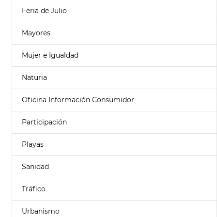
Feria de Julio
Mayores
Mujer e Igualdad
Naturia
Oficina Información Consumidor
Participación
Playas
Sanidad
Tráfico
Urbanismo