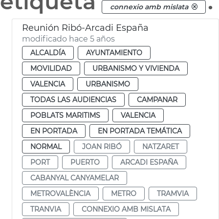
etiqueta
.
connexio amb mislata
Reunión Ribó-Arcadi España
modificado hace 5 años
ALCALDÍA
AYUNTAMIENTO
MOVILIDAD
URBANISMO Y VIVIENDA
VALENCIA
URBANISMO
TODAS LAS AUDIENCIAS
CAMPANAR
POBLATS MARITIMS
VALENCIA
EN PORTADA
EN PORTADA TEMÁTICA
NORMAL
JOAN RIBÓ
NATZARET
PORT
PUERTO
ARCADI ESPAÑA
CABANYAL CANYAMELAR
METROVALÈNCIA
METRO
TRAMVIA
TRANVIA
CONNEXIO AMB MISLATA