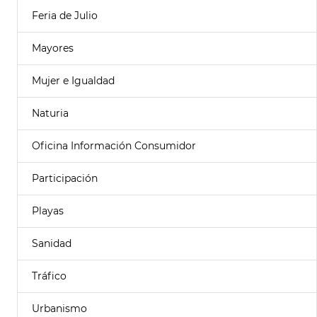
Feria de Julio
Mayores
Mujer e Igualdad
Naturia
Oficina Información Consumidor
Participación
Playas
Sanidad
Tráfico
Urbanismo