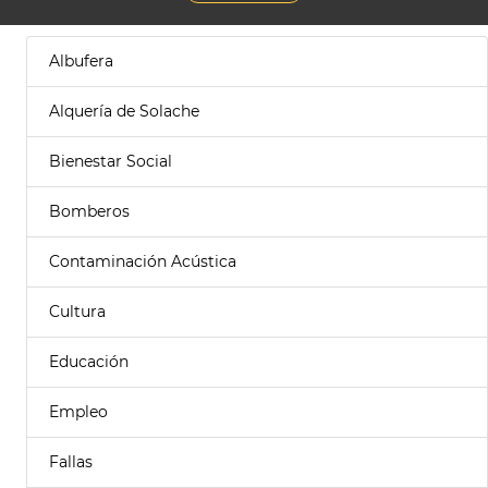
Albufera
Alquería de Solache
Bienestar Social
Bomberos
Contaminación Acústica
Cultura
Educación
Empleo
Fallas