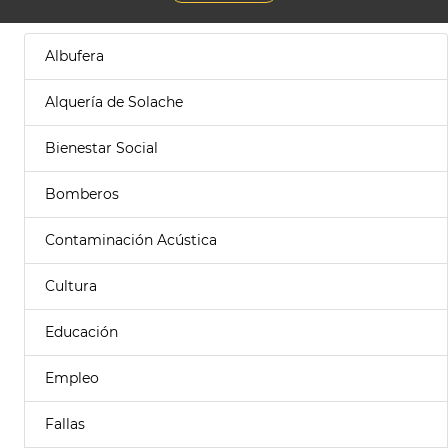
Albufera
Alquería de Solache
Bienestar Social
Bomberos
Contaminación Acústica
Cultura
Educación
Empleo
Fallas