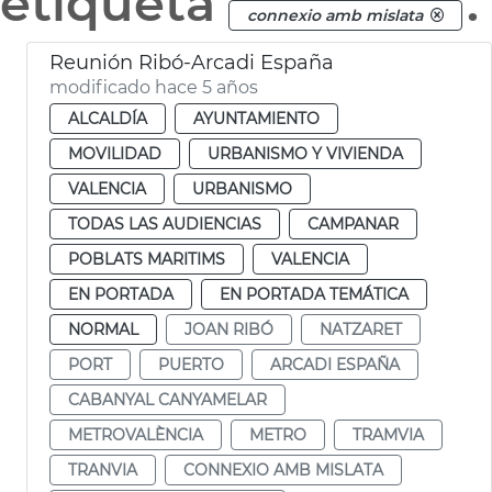
etiqueta
.
connexio amb mislata
Reunión Ribó-Arcadi España
modificado hace 5 años
ALCALDÍA
AYUNTAMIENTO
MOVILIDAD
URBANISMO Y VIVIENDA
VALENCIA
URBANISMO
TODAS LAS AUDIENCIAS
CAMPANAR
POBLATS MARITIMS
VALENCIA
EN PORTADA
EN PORTADA TEMÁTICA
NORMAL
JOAN RIBÓ
NATZARET
PORT
PUERTO
ARCADI ESPAÑA
CABANYAL CANYAMELAR
METROVALÈNCIA
METRO
TRAMVIA
TRANVIA
CONNEXIO AMB MISLATA