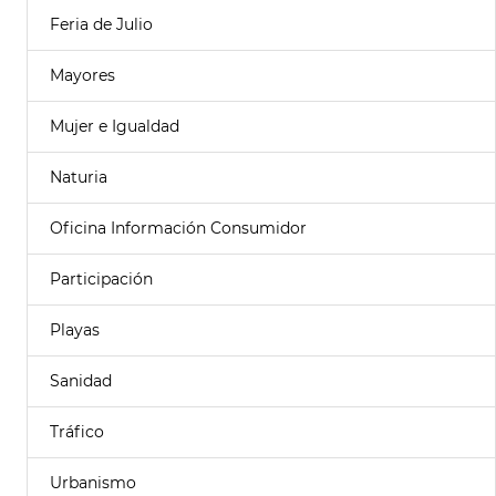
Feria de Julio
Mayores
Mujer e Igualdad
Naturia
Oficina Información Consumidor
Participación
Playas
Sanidad
Tráfico
Urbanismo