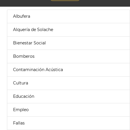
Albufera
Alquería de Solache
Bienestar Social
Bomberos
Contaminación Acústica
Cultura
Educación
Empleo
Fallas