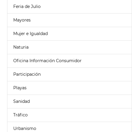
Feria de Julio
Mayores
Mujer e Igualdad
Naturia
Oficina Información Consumidor
Participación
Playas
Sanidad
Tráfico
Urbanismo