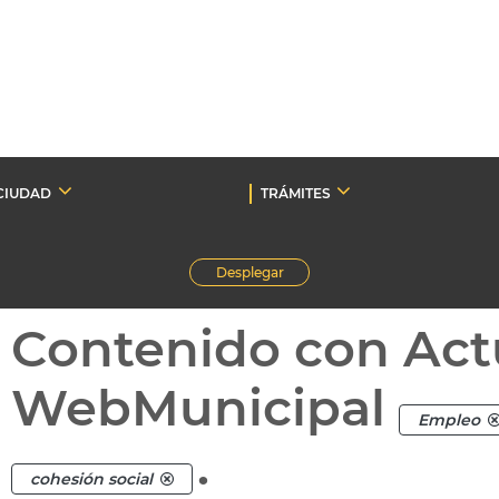
CIUDAD
TRÁMITES
Desplegar
Contenido con Act
WebMunicipal
Empleo
.
cohesión social