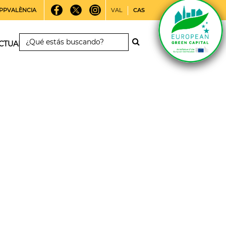
PPVALÈNCIA
VAL
CAS
CTUALIDAD