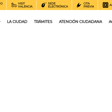
NO
VISIT
SEDE
CITA
A
VALENCIA
ELECTRÓNICA
PREVIA
O
LA CIUDAD
TRÁMITES
ATENCIÓN CIUDADANA
A