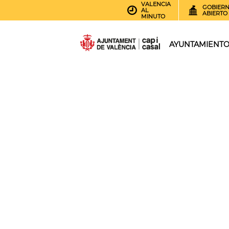
VALENCIA
GOBIER
AL
ABIERTO
MINUTO
AYUNTAMIENT