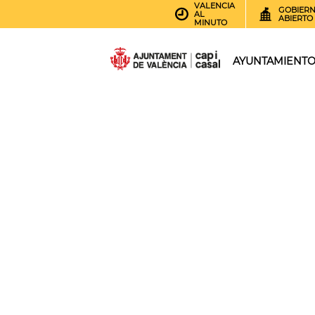
VALENCIA
GOBIER
AL
ABIERTO
MINUTO
AYUNTAMIENT