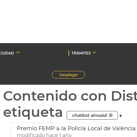
CIUDAD
TRÁMITES
Desplegar
Contenido con Dist
etiqueta
.
chatbot ainoaid
modificado hace 1 año