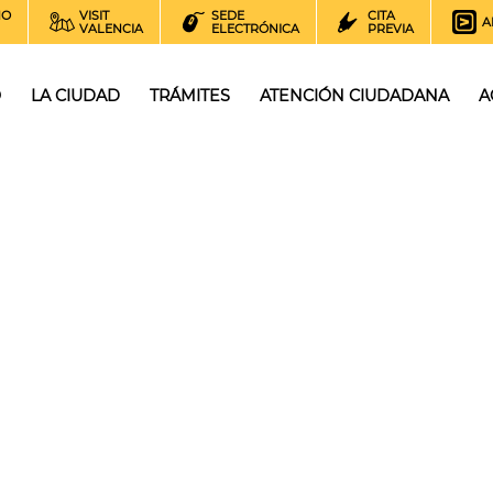
NO
VISIT
SEDE
CITA
A
VALENCIA
ELECTRÓNICA
PREVIA
O
LA CIUDAD
TRÁMITES
ATENCIÓN CIUDADANA
A