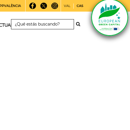
PPVALÈNCIA
VAL
CAS
CTUALIDAD