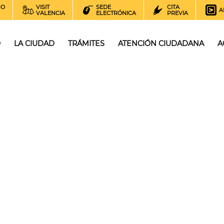
NO
VISIT
SEDE
CITA
A
VALENCIA
ELECTRÓNICA
PREVIA
O
LA CIUDAD
TRÁMITES
ATENCIÓN CIUDADANA
A