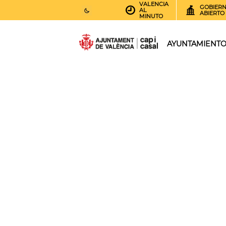
VALENCIA
GOBIER
AL
ABIERTO
MINUTO
26
AEMET.GRADOS
AYUNTAMIENT