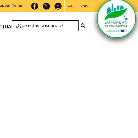
PPVALÈNCIA
VAL
CAS
CTUALIDAD