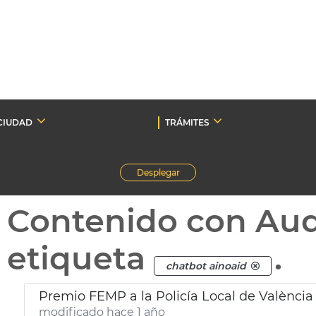
CIUDAD
TRÁMITES
Desplegar
Contenido con Au
etiqueta
.
chatbot ainoaid
modificado hace 1 año