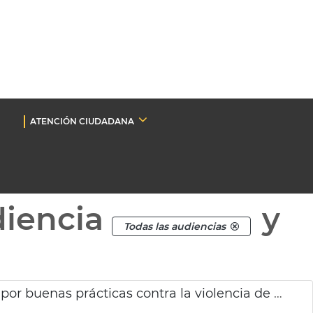
ATENCIÓN CIUDADANA
diencia
y
Todas las audiencias
Premio FEMP a la Policía Local de València por buenas prácticas contra la violencia de género